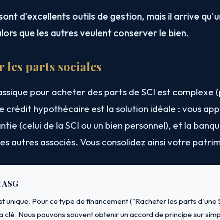
sont d'excellents outils de gestion, mais il arrive qu'u
lors que les autres veulent conserver le bien.
 les parts sociales
assique pour acheter des parts de SCI est complexe 
e crédit hypothécaire est la solution idéale : vous ap
tie (celui de la SCI ou un bien personnel), et la banqu
es autres associés. Vous consolidez ainsi votre patri
t ASG
t unique. Pour ce type de financement ("Racheter les parts d'une SC
la clé. Nous pouvons souvent obtenir un accord de principe sur simp