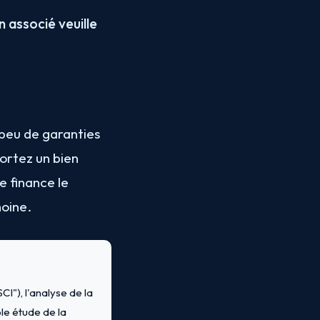
n associé veuille
(peu de garanties
portez un bien
e finance le
moine.
I"), l'analyse de la
le étude de la